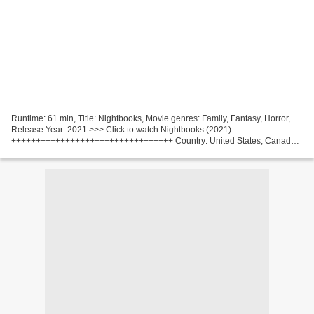
Runtime: 61 min, Title: Nightbooks, Movie genres: Family, Fantasy, Horror,
Release Year: 2021 >>> Click to watch Nightbooks (2021)
+++++++++++++++++++++++++++++++++ Country: United States, Canada,
Screenwriter: Mikki Daughtry, Tobias Iaconis, Actors:...