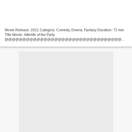
Movie Release: 2021 Category: Comedy, Drama, Fantasy Duration: 72 min
Title Movie: Afterlife of the Party
@@@@@@@@@@@@@@@@@@@@@@@@@@@@@@@@@
Watch ))) Afterlife of the Party (2021)
@@@@@@@@@@@@@@@@@@@@@@@@@@@@@@@@@
Director: Stephen Herek Movie actors:...