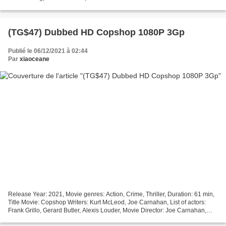
Time to Die (2021) *********************************...
(TG$47) Dubbed HD Copshop 1080P 3Gp
Publié le 06/12/2021 à 02:44
Par
xiaoceane
Release Year: 2021, Movie genres: Action, Crime, Thriller, Duration: 61 min,
Title Movie: Copshop Writers: Kurt McLeod, Joe Carnahan, List of actors:
Frank Grillo, Gerard Butler, Alexis Louder, Movie Director: Joe Carnahan,
Movie country: United States...