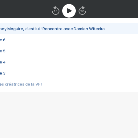
bey Maguire, c'est lui ! Rencontre avec Damien Witecka
e 6
e 5
e 4
e 3
s créatrices de la VF !
e 2
e 1
e Mektoub My Love arrive enfin ! Rencontre avec Shaïn Boumedine et Sal
i : après Toni en famille