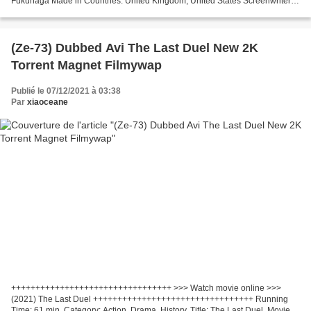
Fukunaga Made in Countries: United Kingdom, United States Screenwriter:
Neal Purvis, Robert...
(Ze-73) Dubbed Avi The Last Duel New 2K
Torrent Magnet Filmywap
Publié le 07/12/2021 à 03:38
Par
xiaoceane
+++++++++++++++++++++++++++++++++ >>> Watch movie online >>>
(2021) The Last Duel +++++++++++++++++++++++++++++++++ Running
Time: 61 min, Category: Action, Drama, History, Title: The Last Duel, Movie