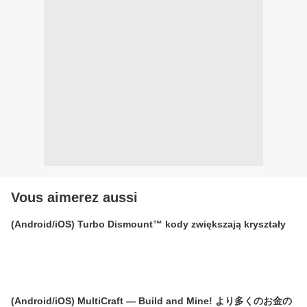
Vous aimerez aussi
(Android/iOS) Turbo Dismount™ kody zwiększają kryształy
(Android/iOS) MultiCraft — Build and Mine! より多くのお金の