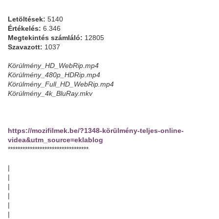
Letöltések:
5140
Értékelés:
6.346
Megtekintés számláló:
12805
Szavazott:
1037
Körülmény_HD_WebRip.mp4
Körülmény_480p_HDRip.mp4
Körülmény_Full_HD_WebRip.mp4
Körülmény_4k_BluRay.mkv
https://mozifilmek.be/?1348-körülmény-teljes-online-
videa&utm_source=eklablog
*********************************
|
|
|
|
|
|