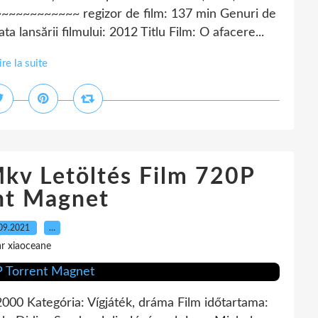
~~~~~~~~~~ regizor de film: 137 min Genuri de
a lansării filmului: 2012 Titlu Film: O afacere...
ire la suite
Mkv Letöltés Film 720P
nt Magnet
09.2021
…
r xiaoceane
000 Kategória: Vígjáték, dráma Film időtartama: