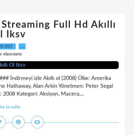
treaming Full Hd Akıllı
l Iksv
09.2021
…
r xiaoceane
ndirmeyi izle Akıllı ol (2008) Ülke: Amerika
Anne Hathaway, Alan Arkin Yönetmen: Peter Segal
ı: 2008 Kategori: Aksiyon, Macera,...
ire la suite