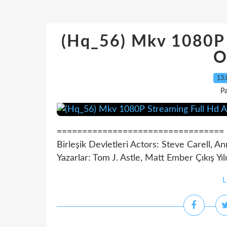
(Hq_56) Mkv 1080P S
O
13.
Pa
================================= ### İ
Birleşik Devletleri Actors: Steve Carell, 
Yazarlar: Tom J. Astle, Matt Ember Çıkış Yıl
L