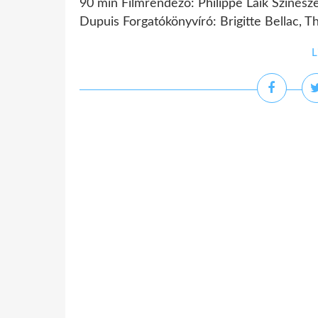
90 min Filmrendező: Philippe Laïk Színésze
Dupuis Forgatókönyvíró: Brigitte Bellac, T
L