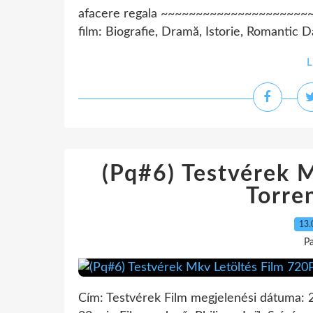
afacere regala ~~~~~~~~~~~~~~~~~~~~~~~
film: Biografie, Dramă, Istorie, Romantic Dat
L
(Pq#6) Testvérek 
Torre
13.
Pa
Cím: Testvérek Film megjelenési dátuma: 2