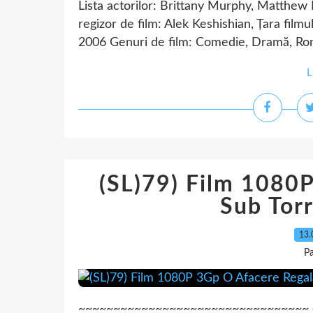
Lista actorilor: Brittany Murphy, Matthew R
regizor de film: Alek Keshishian, Țara filmul
2006 Genuri de film: Comedie, Dramă, Roma
L
(SL)79) Film 1080
Sub Tor
13.
Pa
~~~~~~~~~~~~~~~~~~~~~~~~~~~~~~~~~ ### F