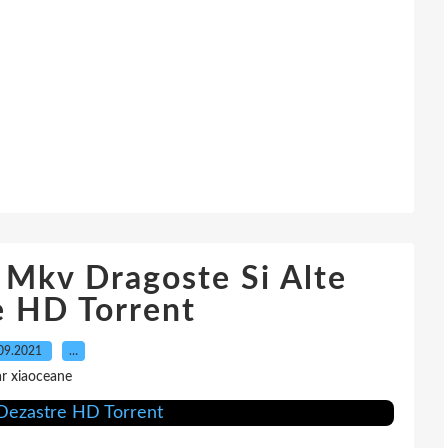
 Mkv Dragoste Si Alte
e HD Torrent
09.2021
…
r xiaoceane