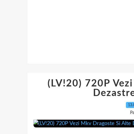
(LV!20) 720P Vezi
Dezastr
13.
Pa