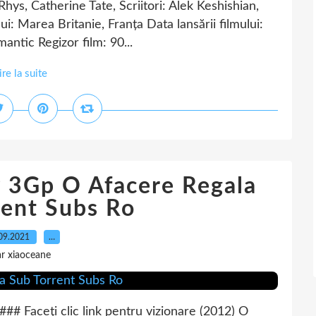
hys, Catherine Tate, Scriitori: Alek Keshishian,
ui: Marea Britanie, Franța Data lansării filmului:
ntic Regizor film: 90...
ire la suite
P 3Gp O Afacere Regala
rent Subs Ro
09.2021
…
r xiaoceane
aceți clic link pentru vizionare (2012) O