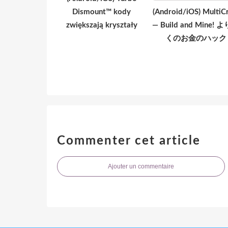
Dismount™ kody
(Android/iOS) MultiCr
zwiększają kryształy
— Build and Mine! 
くのお金のハック
Commenter cet article
Ajouter un commentaire