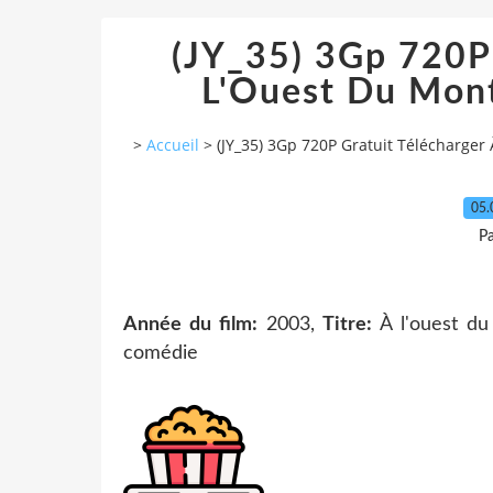
(JY_35) 3Gp 720P 
L'Ouest Du Mon
>
Accueil
>
(JY_35) 3Gp 720P Gratuit Télécharge
05.
Pa
Année du film:
2003,
Titre:
À l'ouest d
comédie