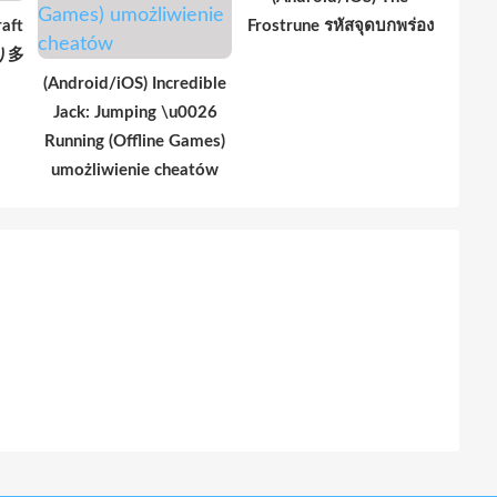
aft
Frostrune รหัสจุดบกพร่อง
より多
(Android/iOS) Incredible
Jack: Jumping \u0026
Running (Offline Games)
umożliwienie cheatów