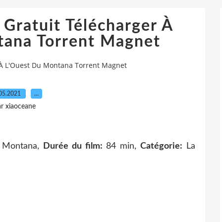
Gratuit Télécharger À
tana Torrent Magnet
r À L'Ouest Du Montana Torrent Magnet
05.2021
…
r xiaoceane
u Montana,
Durée du film:
84 min,
Catégorie:
La