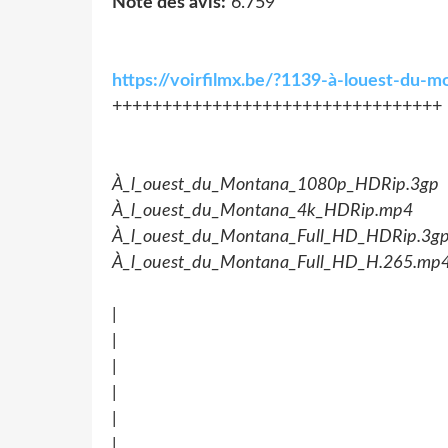
Note des avis:
6.759
https://voirfilmx.be/?1139-à-louest-du
+++++++++++++++++++++++++++++++++
À_l_ouest_du_Montana_1080p_HDRip.3gp
À_l_ouest_du_Montana_4k_HDRip.mp4
À_l_ouest_du_Montana_Full_HD_HDRip.3g
À_l_ouest_du_Montana_Full_HD_H.265.mp
|
|
|
|
|
|