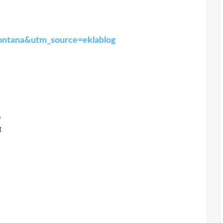
-montana&utm_source=eklablog
p
4